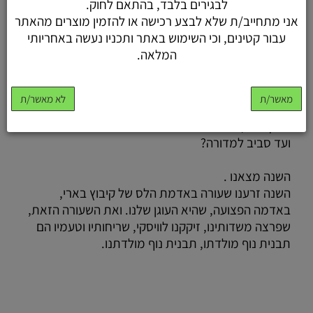
לבגירים בלבד, בהתאם לחוק.
הגשם הראשון מנשים את האדמה המתעוררת, המשוועת
אני מתחייב/ת שלא לבצע רכישה או להזמין מוצרים מהאתר
שיעבדו אותה, שיזרעו בה. אט אט היא מתכסה בפלומה
עבור קטינים, וכי השימוש באתר ותכניו נעשה באחריותי
ירקרקה, מבצבצת וקוסמת לרוכבי האופניים, מחייכת
המלאה.
אליהם .
כבר מזמן חלמנו איך לזקק את המראות והריחות לטעם
מאשר/ת
לא מאשר/ת
השדות, אבל איך מזקקים טבע? איך מזקקים את אחוות
החקלאים, את החברותא של רוכבי האופניים - מהשדות
ועד סביב למדורה?
השנה מצאנו .
השנה זרענו שעורה באדמת הלס של קיבוץ בארי,
באדמה הפצועה, שהיא העוגן שלנו. ואת השעורה הזאת,
שפרצה משדותינו, זיקקנו לוויסקי, שריחותיו וטעמיו הם
תבנית נוף מולדתו, תבנית נוף מולדתנו.