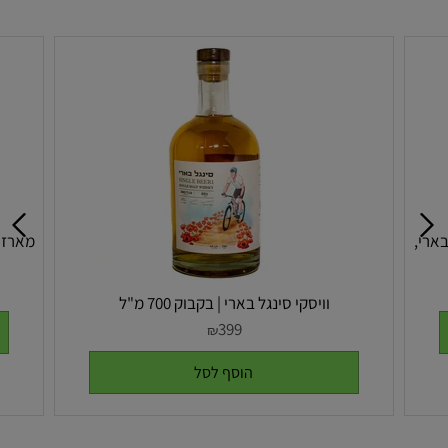
בארי,
מארז ש
וויסקי סינגל בארי | בקבוק 700 מ"ל
399
₪
הוסף לסל