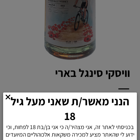
וויסקי סינגל בארי
הנני מאשר/ת שאני מעל גיל
בכל שנה, בסוף הקיץ, מתרחש הפלא: אדמת הלס יבשה,
סדוקה, צמאה לגשם.
18
ואז בתפר שבין תשרי לחשוון, מגיע חודש אוקטובר. כן,
בכניסתי לאתר זה, אני מצהיר/ה כי אני בן/בת 18 לפחות, וכי
כן, אוקטובר כי לטבע יש זיכרון פנומנלי, אבל אפילו לא
ידוע לי שהאתר מציע למכירה משקאות אלכוהוליים המיועדים
יום זיכרון אחד...